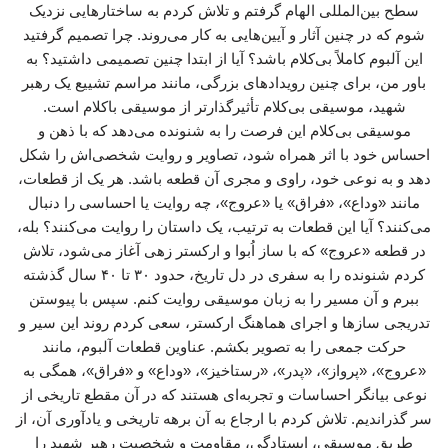
سطح بین‌المللی الهام گرفتم و تلاش کردم به ساختارهایی نزدیک
شوم که در چنین آثار و آیین‌هایی به کار می‌روند. چرا تصمیم گرفتید
این آلبوم کاملاً بی‌کلام باشد؟ آیا از ابتدا چنین تصمیمی داشتید؟ به
باور من، برای چنین رویدادهای بزرگی، مانند مراسم تشییع یک رهبر
شهید، موسیقی بی‌کلام تأثیرگذارتر از موسیقی باکلام است.
موسیقی بی‌کلام این فرصت را به شنونده می‌دهد که با ذهن و
احساس خود با اثر همراه شود، تصاویر و روایت شخصی‌اش را شکل
دهد و به نوعی خود، راوی و مجری آن قطعه باشد. هر یک از قطعات،
مانند «وداع»، «فراق» یا «عروج»، چه روایت یا احساسی را دنبال
می‌کنند؟ آیا این قطعات به ترتیب، یک داستان را روایت می‌کنند؟ بله،
در قطعه «عروج» که با ساز اُبوا و ارکستر زهی آغاز می‌شود، تلاش
کردم شنونده را به سفری در دل تاریخ، حدود ۳۰ تا ۴۰ سال گذشته
ببرم و آن مسیر را به زبان موسیقی روایت کنم. سپس با پیوستن
تدریجی سازها و اجرای هماهنگ ارکستر، سعی کردم روند این سیر و
حرکت جمعی را به تصویر بکشم. عناوین قطعات آلبوم، مانند
«عروج»، «پرواز»، «پدر»، «رستاخیز»، «وداع» و «فراق»، همگی به
نوعی بیانگر احساسات و تجربه‌ای هستند که در آن مقطع تاریخی از
سر گذراندیم. تلاش کردم با ارجاع به آن برهه تاریخی و یادآوری آن، از
طریق موسیقی، ایستادگی، مقاومت و شخصیت رهبر شهید را