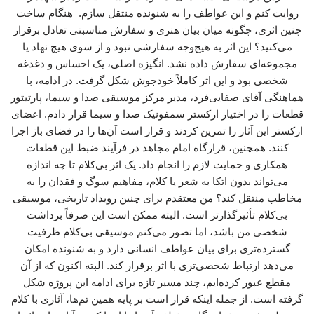
روایت کنم و این عواطف را به شنونده منتقل سازم. هنگام ساخت
چنین اثری، چگونه میان بیان هنری و سفارش مناسبتی تعادل برقرار
می‌کنید؟ این اثر به هیچ‌وجه سفارشی نبود و از سوی هیچ نهاد یا
مجموعه‌ای سفارش داده نشد. انگیزه اصلی، یک احساس و دغدغه
شخصی بود و این اثر کاملاً خودجوش شکل گرفت. در ادامه، با
هماهنگی آقای صفایی‌فرد، مدیر مرکز موسیقی صدا و سیما، پارتیتور
قطعات را در اختیار ارکستر سمفونیک صدا و سیما قرار دادم. اعضای
ارکستر این آثار را تمرین کردند و قرار است آن‌ها را در فضای باز اجرا
کنند. همچنین، قرارگاه امام مجاهد در فرآیند ضبط این قطعات
همکاری و حمایت لازم را انجام داد. یک اثر بی‌کلام تا چه اندازه
می‌تواند بدون اتکا به شعر یا کلام، مفاهیم سوگ و فقدان را به
مخاطب منتقل کند؟ من معتقدم برای چنین رویداد تاریخی، موسیقی
بی‌کلام تأثیرگذارتر است. البته ممکن است این صرفاً برداشت
شخصی من باشد، اما تصور می‌کنم موسیقی بی‌کلام ظرفیت
گسترده‌تری برای بیان عواطف انسانی دارد و به شنونده امکان
می‌دهد ارتباط شخصی‌تری با اثر برقرار کند. البته اکنون که از آن
مقطع عبور کرده‌ایم، چند مسیر تازه برای ادامه این پروژه شکل
گرفته است. از جمله اینکه قرار است بر پایه همین تم‌ها، آثاری با کلام