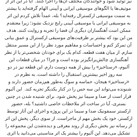
نیز تولید شود و خوانندگان مختلف آن‌ها را اجرا کنند. آیا در این اثر از
موتیف‌ها یا الگوهای موسیقی ایرانی و آیینی الهام گرفته‌اید یا بیشتر
به سمت موسیقی ارکسترال رفته‌اید؟ بله، عمداً تلاش کردم این اثر
به موسیقی ایرانی یا موسیقی آیینی رایج نزدیک نشود؛ زیرا معتقدم
ممکن است آهنگسازان دیگری آن فضا را تجربه و روایت کنند. هدف
من این بود که بیشتر بر ظرفیت‌های موسیقی ارکسترال و عمق بیانی
آن تمرکز کنم و احساسات و مفاهیم مورد نظر را از این مسیر منتقل
سازم. از میان هفت قطعه، کدام یک برای خودتان شخصی‌تر یا از نظر
آهنگسازی چالش‌برانگیزتر بوده است و چرا؟ در میان قطعات این
آلبوم، «رستاخیز» را بیش از همه دوست دارم. این قطعه نیز در دو
سه روز اخیر بیشترین استقبال را داشته است. به نظرم در
«رستاخیز» هیجان، حماسه و سوگ به‌طور هم‌زمان حضور دارند و
شنونده می‌تواند این سه حس را در کنار یکدیگر تجربه کند. این آلبوم
قرار است از صدا و سیما نیز پخش شود. برای شنیده شدن در چنین
بستری، آیا در ساخت اثر ملاحظات خاصی داشتید؟ بله، حضور
ارکستر سمفونیک صدا و سیما در این پروژه و اجرای این آثار توسط
ارکستر، خود یک بخش مهم از ماجراست. از سوی دیگر، پخش این اثر
از رسانه نیز بخش دیگری از روند معرفی و دیده‌شدن این مجموعه را
تشکیل می‌دهد. این آلبوم را بیشتر یک اثر مناسبتی می‌دانید یا اثری