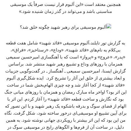
همچنین معتقد است «این آلبوم قرار نیست صرفاً یک موسیقی
مناسبتی باشد و می‌تواند در گذر زمان شنیده شود.»
به گزارش تور تایلند،آلبوم موسیقی «قائد شهید» شامل هفت قطعه
بی‌کلام به نام‌های «قائد شهید»، «وداع»، «رستاخیز»، «فراق»،
«پدر»، «عروج» و «پرواز» است که با آهنگسازی امیرحسین سمیعی
همزمان با روزهای وداع و تشییع رهبر شهید منتشر شد. براساس
گزارش ایسنا، امیرحسین سمیعی ـ آهنگساز ـ در گفت‌وگویی جزییات
و ابعاد بیشتری از خلق این آثار را تشریح کرد. ایده شکل‌گیری آلبوم
«قائد شهید» از کجا آغاز شد و چه چیزی الهام‌بخش شما در ساخت
این اثر بود؟ اواخر ماه مبارک رمضان و همزمان با روزهای میانی جنگ
بود که نگارش و ساخت قطعه «قائد شهید» را آغاز کردم. این اثر با
الهام از فضای سوگ و بدرقه باشکوه یک رهبر شهید و با این تصور که
برای آیین تشییع او موسیقی‌ای درخور ساخته شود، شکل گرفت. نگاه
من این بود که این اثر بیشتر با رویکردی جهانی نوشته شود. به همین
دلیل، در ساخت آن از فرم‌ها و الگوهای رایج در موسیقی سوگ در