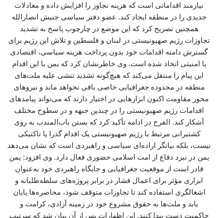
نیازمند اقداماتی است که هزینه تجاوز را افزایش داده و معادلات
جدیدی را در منطقه ایجاد کند. عضو دفتر سیاسی جنبش انصارالله
همچنین تصریح کرد که این موضع در چارچوب پاسخ به تشدید
تجاوزات رژیم صهیونیستی در لبنان و فلسطین و تلاش این رژیم برای
گسترش دامنه اقدامات خود بدون پرداخت هزینه سیاسی، اقتصادی
یا امنیتی اتخاذ شده است. وی خاطرنشان کرد که یمن با این اقدام
این پیام را منتقل می‌کند که هیچ‌گونه تشدید تنشی علیه ملت‌های
منطقه در محدوده جغرافیایی خاصی باقی نخواهد ماند و نیروهای
محور مقاومت اکنون ابزارهایی در اختیار دارند که می‌تواند پیامدهای
اقدامات رژیم صهیونیستی را در چندین جبهه و در سطوح مختلف
آشکار کند. الفرح در ادامه تأکید کرد که بستن باب‌المندب به روی
کشتیرانی مرتبط با رژیم صهیونیستی یک اقدام گذرا یا تاکتیکی
نیست، بلکه بیانگر اراده‌ای سیاسی و راهبردی است که نشان می‌دهد
یمن در نبرد دفاع از امت اسلامی حضوری فعال دارد. وی افزود: یمن
قادر است از موقعیت جغرافیایی و جایگاه راهبردی خود به‌عنوان
ابزاری مؤثر برای اعمال فشار در برابر پروژه‌های سلطه‌طلبانه و
اشغالگری استفاده کند تا تجاوزات متوقف شود، محاصره‌ها پایان
یابد و ملت‌ها به حقوق مشروع خود در زمینه آزادی، کرامت و
حاکمیت دست پیدا کنند. این اظهارات پس از آن بیان شد که سرتیپ