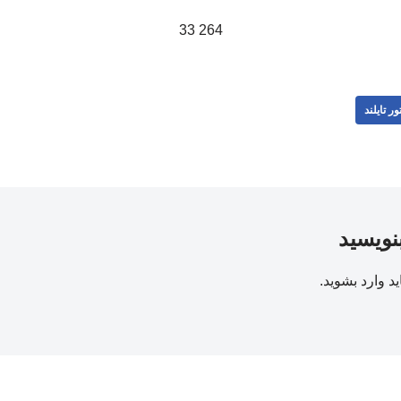
264 33
ور تایلند
بنویسید
ید
وارد بشوید
.