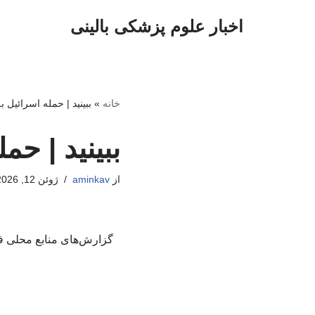
اخبار علوم پزشکی بالینی
پرش
به
محتوا
خانه
»
ببینید | حمله اسرائیل ب
ببینید | حم
از
aminkav
ژوئن 12, 2026
گزارش‌های منابع محلی ف