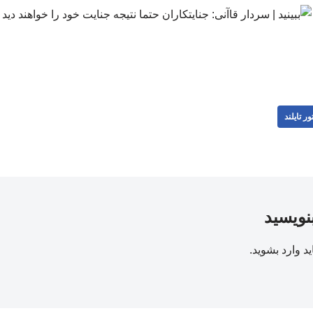
ور تایلند
بنویسید
ید
وارد بشوید
.