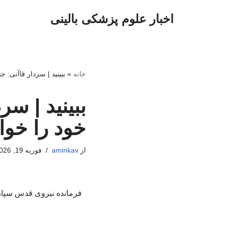
اخبار علوم پزشکی بالینی
پرش
به
محتوا
خانه
»
ببینید | سردار قاآنی: ج
ببینید | سر
خود را خواه
از
aminkav
فوریه 19, 2026
فرمانده نیروی قدس سپاه گ