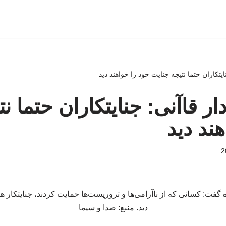
نایتکاران حتما نتیجه جنایت خود را خواهند دید
دار قاآنی: جنایتکاران حتما ن
ند دید
فت: کسانی که از ناآرامی‌ها و تروریست‌ها حمایت کردند، جنایتکار هست
دید. منبع: صدا و سیما