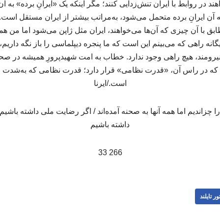
اهند در روابط با ایران تنش‌زدایی کنند؛ مگر اینکه یک «ایرانِ برده» به آ
 ایرانِ برده متحمل می‌شود، به‌مراتب بیشتر از ایران مستقل است. ه
بق با آن چیزی که آن‌ها می‌خواهند، ایران مثل ژاپن می‌شود اما من ه
انه راهی که می‌بینم این است که ما پنجره دیپلماسی را باز نگه داری
یرومند، هیچ راهی وجود ندارد. خطاب به امت شهیدپرورِ همیشه در صحن
؛ که در راس آن، «قدرت نظامی» قرار دارد؛ قدرت نظامی‌ که به‌شدت و 
است./ایرنا
266 33
ور تایلند