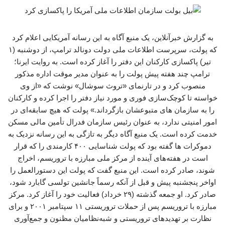
به گزارش خبرآنلاین، یک منبع آگاه به این رسانه آمریکایی اعلام کرد
که پولت، سرپرست اطلاعات ملی دولت دونالد ترامپ، از دوشنبه (۱
تیر) پاکسازی کارکنان این دفتر را آغاز کرده است. به روایت ایرنا؛
ترامپ چند هفته پیش پولت را به عنوان مدیر موقت اداره مذکور
منصوب کرد و در تارنمای «تروث سوشال» نوشت که «از وی
خواسته تا کوچک‌سازی فوری و مورد نیاز دفتر را اجرا کرده و کارکنان
را به سازمان های متبوعشان بازگرداند.» پولت که هیچ سابقه‌ای در
امور امنیتی ندارد، به عنوان رئیس سازمان فدرال تأمین مالی مسکن
خدمت کرده است. یک منبع آگاه دیگر به تازگی به این رسانه نزدیک به
دموکرات ها گفته بود که پولت شناسایی ۴۰۰ کارمندی را که قرار
است در هفته‌های آینده از مرکز ملی مبارزه با تروریسم، اخراج
شوند، صادر کرده است. این منبع گفت که پولت این دستورالعمل را
اواخر پنجشنبه پیش و قبل از آنکه رسماً جانشین تولسی گابارد شود،
صادر کرد. او جمعه گذشته (۲۹ خرداد) فعالیت خود را آغاز کرد. مرکز
مبارزه با تروریسم پس از حملات تروریستی ۱۱ سپتامبر ۲۰۰۱ و برای
نظارت بر تهدیدهای تروریستی و شبه‌نظامیان مظنون و جمع‌آوری