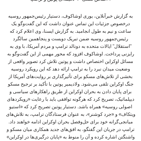
به گزارش خبرآنلاین، یوری اوشاکوف، دستیار رئیس‌جمهور روسیه
درخصوص جزئیات این تماس عنوان داشت که این گفت‌وگو یک
ساعت و نیم به طول انجامید. به گزارش ایسنا، وی اعلام کرد که
رئیس‌جمهور روسیه ضمن تبریک دویست و پنجاهمین سالگرد
"استقلال" ایالات متحده به دونالد ترامپ و مردم آمریکا، با وی به
رایزنی پرداخت. اوشاکوف افزود که محور مهمی از این گفت‌وگو به
مسائل اوکراین اختصاص داشت و پوتین تلاش کرد تصویر واقعی از
وضعیت میدان نبرد را به ترامپ ارائه دهد که این رویکرد روسیه
بخشی از تلاش‌های مسکو برای تأثیرگذاری بر روایت‌های آمریکا از
جنگ اوکراین تلقی می‌شود. ولادیمیر پوتین با تأکید بر ترجیح مسکو
برای پایان دادن به بحران اوکراین از طریق راهکارهای سیاسی و
دیپلماتیک، تصریح کرد که هرگونه توافقی باید با رعایت «رویکردهای
اصولی روسیه» همراه باشد. دستیار پوتین تصریح کرد که «استیو
ویتکاف» و «جرد کوشنر»، به عنوان فرستادگان ترامپ، به تلاش‌های
میانجی‌گرانه خود برای حل‌وفصل بحران اوکراین ادامه خواهند داد.
ترامپ در جریان این گفتگو، به افق‌های جدید همکاری میان مسکو و
واشنگتن اشاره کرده و آن را منوط به «پایان درگیری‌ها در اوکراین»