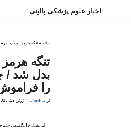
اخبار علوم پزشکی بالینی
پرش
به
محتوا
خانه
»
تنگه هرمز به یک اهرم 
تنگه هرمز 
بدل شد / چ
را فراموش 
از
aminkav
ژوئن 12, 2026
اندیشکده انگلیسی چتم‌ها