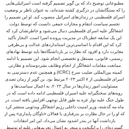
مطبوعاتی توضیح داد که بن گویر تصمیم گرفته است اسرائیلی‌هایی
را که بستگانشان در درگیری کشته شده‌اند، به عنوان ناظر بر وضعیت
اسرای فلسطینی در زندان‌های اسرائیل منصوب کند. او این تصمیم را
تجسم سیاست انتقام و مجازات جمعی دانست که توسط دولت
اشغالگر علیه اسرای فلسطینی دنبال می‌شود و خاطرنشان کرد که
این یک سابقه خطرناک در مدیریت پرونده اسرا است. النجار تأکید
کرد که این اقدام با اساسی‌ترین استانداردهای عدالت و بی‌طرفی
مغایرت دارد و افزود که نظارت بر بازداشتگاه‌ها باید توسط نهادهای
رسمی، قانونی، مستقل و تخصصی انجام شود. این تصمیم با ادامه‌
ممانعت مقامات اشغالگر از انجام وظایف بشردوستانه و نظارتی
کمیته بین‌المللی صلیب سرخ (ICRC) و همچنین عدم دسترسی به
اسرای فلسطینی از ۷ اکتبر ۲۰۲۳ مرتبط بود. بن گویر از زمان تصدی
مسئولیت امور زندان‌ها در سال ۲۰۲۲، به اعمال سیاست‌ها و
رویه‌های سختگیرانه علیه اسیران فلسطینی ادامه داده است که در
طول جنگ علیه نوار غزه به طور قابل توجهی افزایش یافته است. در
ماه مه گذشته، وزیر امنیت داخلی رژیم اشغالگر ویدئویی منتشر کرد
که او را در حال نظارت بر بدرفتاری با فعالان «ناوگان پایداری» پس از
بازداشت آنها در بندر اشدود نشان می‌داد. این امر انتقادات
گسترده‌ای را برانگیخت و منجر به اعمال تحریم‌هایی علیه او توسط