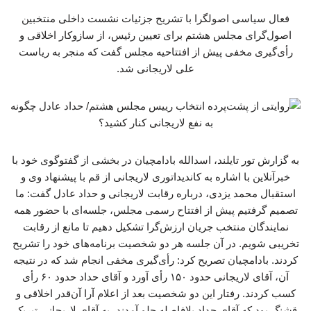
فعال سیاسی اصولگرا با تشریح جزئیات نشست داخلی منتخبین
اصول‌گرای مجلس هشتم برای تعیین رئیس، از سازوکار اخلاقی و
رأی‌گیری مخفی پیش از افتتاحیه مجلس گفت که منجر به ریاست
علی لاریجانی شد.
به گزارش تور تایلند، اسدالله بادامچیان در بخشی از گفت­وگوی خود با
خبرآنلاین با اشاره به کاندیداتوری لاریجانی از قم با پیشنهاد وی و
استقبال محمد یزدی، درباره رقابت لاریجانی و حداد عادل گفت: ما
تصمیم گرفتیم پیش از افتتاح رسمی مجلس، جلسه‌ای با حضور همه
نمایندگان منتخب جریان ارزش‌گرا تشکیل دهیم تا مانع از رقابت
تخریبی شویم. در آن جلسه هر دو شخصیت برنامه‌های خود را تشریح
کردند. بادامچیان تصریح کرد: رأی‌گیری مخفی انجام شد که در نتیجه
آن، آقای لاریجانی حدود ۱۵۰ رأی آورد و آقای حداد حدود ۶۰ رأی
کسب کردند. رفتار این دو شخصیت بعد از اعلام آرا آن‌قدر اخلاقی و
قشنگ بود که آقای حداد بلافاصله جلو آمدند، به آقای لاریجانی تبریک