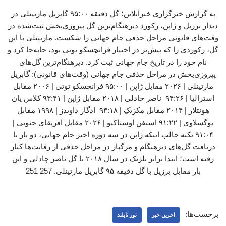
به گزارش خبرگزاری خبرآنلاین؛ گل دقیقه ۹۵:۰۰ گابریل مارتینلی در
دیدار برزیل و ژاپن، رکورد دیرهنگام‌ترین گل پیروزی‌بخش ثبت‌شده در
وقت‌های قانونی مراحل حذفی جام جهانی را شکست. مارتینلی با این
گل، رکوردی را که پیش‌تر در اختیار فرانچسکو توتی بود، جابه‌جا کرد و
نام خود را در تاریخ جام جهانی ثبت کرد. دیرهنگام‌ترین گل‌های
پیروزی‌بخش در مراحل حذفی جام جهانی (وقت‌های قانونی): گابریل
مارتینلی | ۲۰۲۶ مقابل ژاپن | ۹۵:۰۰ فرانچسکو توتی | ۲۰۰۶ مقابل
استرالیا | ۹۴:۲۶ ناصر چادلی | ۲۰۱۸ مقابل ژاپن | ۹۳:۴۱ کلاس یان
هونتلار | ۲۰۱۴ مقابل مکزیک | ۹۳:۱۸ ادگار داویدز | ۱۹۹۸ مقابل
یوگسلاوی | ۹۱:۲۲ استفن اوستاکیو | ۲۰۲۶ مقابل آفریقای جنوبی |
۹۱:۰۴ نکته جالب اینکه ژاپن در سه دوره اخیر جام جهانی، دو بار با
دریافت گل‌های دیرهنگام و مرگبار در مراحل حذفی از رقابت‌ها کنار
رفته است؛ ابتدا برابر بلژیک در سال ۲۰۱۸ با گل ناصر چادلی و این
بار مقابل برزیل با گل دقیقه ۹۵ گابریل مارتینلی. 257 251
برچسب‌ها:
اخرین خبر
تور تایلند