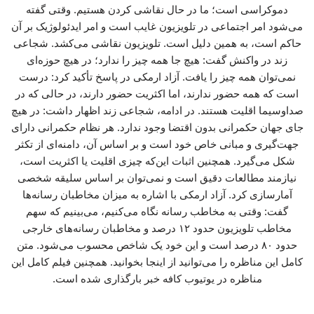
دموکراسی است؛ ما در حال نقاشی کردن هستیم. وقتی گفته
می‌شود امر اجتماعی در تلویزیون غایب است و امر ایدئولوژیک بر آن
حاکم است، به همین دلیل است. تلویزیون نقاشی می‌کشد. شجاعی
زند در واکنش گفت: هیچ جا همه چیز را ندارد؛ در هیچ حوزه‌ای
نمی‌توان همه چیز را یافت. آزاد ارمکی در پاسخ تأکید کرد: درست
است که همه حضور ندارند، اما اکثریت حضور دارند، در حالی که در
صداوسیما اقلیت هستند. در ادامه، شجاعی زند اظهار داشت: در هیچ
جای جهان حکمرانی بدون اقتضا وجود ندارد. هر نظام حکمرانی دارای
جهت‌گیری و مبانی خاص خود است و بر اساس آن، دامنه‌ای از تکثر
شکل می‌گیرد. همچنین اثبات این‌که چیزی اقلیت یا اکثریت است،
نیازمند مطالعات دقیق است و نمی‌توان بر اساس سلیقه شخصی
آمارسازی کرد. آزاد ارمکی با اشاره به میزان مخاطبان رسانه‌ها
گفت: وقتی به مخاطب رسانه نگاه می‌کنیم، می‌بینیم که سهم
مخاطب تلویزیون حدود ۱۲ درصد و مخاطبان رسانه‌های خارجی
حدود ۸۰ درصد است و این خود یک شاخص محسوب می‌شود. متن
کامل این مناظره را می‌توانید از اینجا بخوانید. همچنین فیلم کامل این
مناظره در یوتیوب کافه خبر بارگذاری شده است.