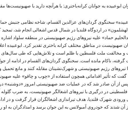
بوعبیده» سخنگوی گردان‌های عزالدین القسام، شاخه نظامی جنبش حماس 
هشلمون» در اردوگاه قلندیا در شمال قدس اشغالی انجام شد، تمجید کرد
الحلیم حماد» علیه نیروهای رژیم صهیونیستی در منطقه سلواد اشاره کر
 صهیونیست در مناطق مختلف کرانه باختری تقدیر کرد. ابوعبیده اعلام
ت و مخالفت ملت فلسطین با ظلم است و تلاش‌هایی که طی سال‌های گ
گرفته، ناکام مانده است. سخنگوی گردان‌های القسام در ادامه از جو
 با نیروهای رژیم صهیونیستی و شهرک‌نشینان مقابله کنند و مانع تحمیل و
 گفت که تأثیر اقداماتی همچون استفاده از «چوب و چاقو» علیه صهیو
پس از آن صادر شد که در عملیات ضد صهیونیستی امروز «دوشنبه» در ا
سطینی در درگیری با نیروهای اشغالگر صهیونیست، به ضرب گلوله آن
ورودی شهرک قلندیا، هدف تیراندازی اشغالگران قرار گرفت و در اد
از آن شدند که خودروی آمبولانس به این جوان برسد و امدادگران به او رسی