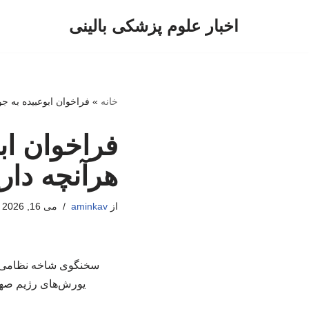
اخبار علوم پزشکی بالینی
پرش
به
محتوا
خانه
»
فراخوان ابوعبیده به جوا
فراخوان ابو
هرآنچه داری
از
aminkav
می 16, 2026
سخنگوی شاخه نظامی جن
یورش‌های رژیم صهیو