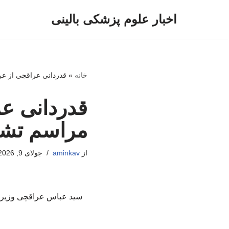
اخبار علوم پزشکی بالینی
پرش
به
محتوا
خانه
»
قدردانی عراقچی از عر
قدردانی عر
مراسم تشیی
از
aminkav
جولای 9, 2026
سید عباس عراقچی وزیر ا