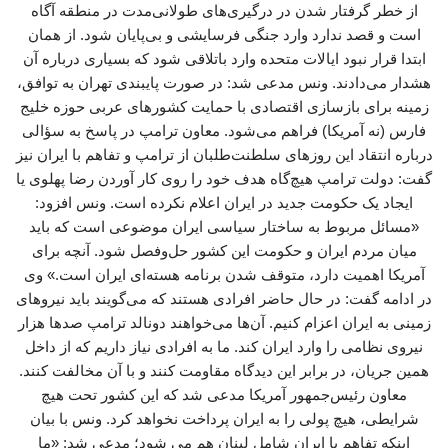
از خطر گرفتار شدن در درگیری‌های طولانی‌مدت در منطقه آگاه
است و قصد ندارد وارد جنگی فرسایشی و بی‌پایان شود. از همان
ابتدا قرار نبود ایالات متحده وارد باتلاقی شود که بسیاری درباره آن
هشدار می‌دادند. ونس مدعی شد: در صورت پایبندی تهران به توافق،
زمینه برای بازسازی اقتصادی با حمایت کشورهای عربی حوزه خلیج
فارس (نه آمریکا) فراهم می‌شود. معاون ترامپ در پاسخ به سؤالی
درباره انتقاد این روزهای سلطنت‌طلبان از ترامپ و تفاهم با ایران نیز
گفت: دولت ترامپ هیچ‌گاه هدف خود را روی کار آوردن رضا پهلوی یا
ایجاد یک حکومت جدید در ایران اعلام نکرده است. ونس افزود:
«مسائل مربوط به ساختار سیاسی ایران موضوعی است که باید
میان مردم ایران و حکومت این کشور حل‌وفصل شود. آنچه برای
آمریکا اهمیت دارد، متوقف شدن برنامه هسته‌ای ایران است.» وی
در ادامه گفت: در حال حاضر افرادی هستند که می‌گویند باید نیروهای
زمینی به ایران اعزام کنیم. آن‌ها می‌خواهند دونالد ترامپ صدها هزار
نیروی نظامی را وارد ایران کند. ما به افرادی نیاز داریم که از داخل
همین جریان، در برابر این دیدگاه مقاومت کنند و با آن مخالفت کنند.
معاون رئیس‌جمهور آمریکا مدعی شد که این کشور تحت هیچ
شرایطی، هیچ پولی را به ایران پرداخت نخواهد کرد. ونس با بیان
اینکه تفاهم با ایران شامل لبنان هم می شود؛ مدعی شد: «ما