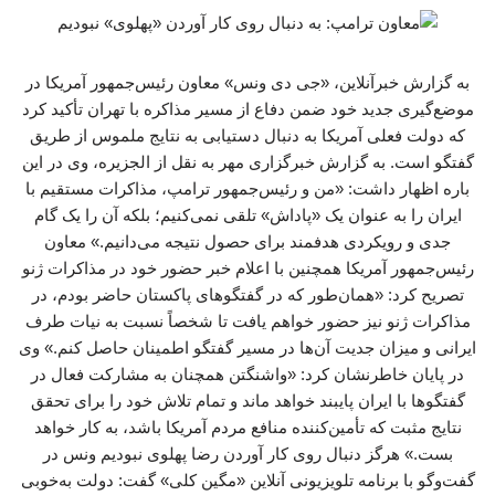
به گزارش خبرآنلاین، «جی دی ونس» معاون رئیس‌جمهور آمریکا در
موضع‌گیری جدید خود ضمن دفاع از مسیر مذاکره با تهران تأکید کرد
که دولت فعلی آمریکا به دنبال دستیابی به نتایج ملموس از طریق
گفتگو است. به گزارش خبرگزاری مهر به نقل از الجزیره، وی در این
باره اظهار داشت: «من و رئیس‌جمهور ترامپ، مذاکرات مستقیم با
ایران را به عنوان یک «پاداش» تلقی نمی‌کنیم؛ بلکه آن را یک گام
جدی و رویکردی هدفمند برای حصول نتیجه می‌دانیم.» معاون
رئیس‌جمهور آمریکا همچنین با اعلام خبر حضور خود در مذاکرات ژنو
تصریح کرد: «همان‌طور که در گفتگوهای پاکستان حاضر بودم، در
مذاکرات ژنو نیز حضور خواهم یافت تا شخصاً نسبت به نیات طرف
ایرانی و میزان جدیت آن‌ها در مسیر گفتگو اطمینان حاصل کنم.» وی
در پایان خاطرنشان کرد: «واشنگتن همچنان به مشارکت فعال در
گفتگوها با ایران پایبند خواهد ماند و تمام تلاش خود را برای تحقق
نتایج مثبت که تأمین‌کننده منافع مردم آمریکا باشد، به کار خواهد
بست.» هرگز دنبال روی کار آوردن رضا پهلوی نبودیم ونس در
گفت‌وگو با برنامه تلویزیونی آنلاین «مگین کلی» گفت: دولت به‌خوبی