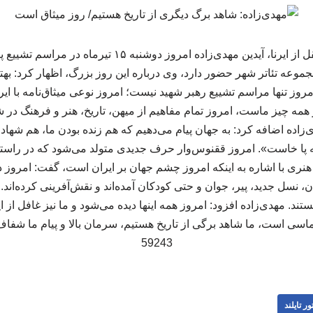
به گزارش تور تایلند به نقل از ایرنا، آیدین مهدی‌زاده امروز 
موعه تئاتر شهر حضور دارد، وی درباره این روز بزرگ، اظهار کرد: بهت
ز تنها مراسم تشییع رهبر شهید نیست؛ امروز نوعی میثاق‌نامه با ایر
 همه چیز ماست، امروز تمام مفاهیم از میهن، تاریخ، هنر و فرهنگ در
اده اضافه کرد: به جهان پیام می‌دهیم که هم زنده بودن ما، هم شها
به پا خاست». امروز ققنوس‌وار حرف جدیدی متولد می‌شود که در راستای 
نری با اشاره به اینکه امروز چشم جهان بر ایران است، گفت: امروز دنی
، نسل جدید، پیر، جوان و حتی کودکان آمده‌اند و نقش‌آفرینی کرده‌اند. 
ند. مهدی‌زاده افزود: امروز همه اینها دیده می‌شود و ما نیز غافل ا
ی است، ما شاهد برگی از تاریخ هستیم، سرمان بالا و پیام ما شفاف 
59243
ور تایلند