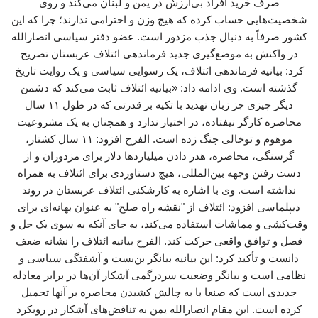
صرف خرید افراد بی‌ارزش در یمن و لبنان می‌کند و روی
شخصیت‌هایی حساب کرده که هیچ وزن و احترامی ندارند؛ چرا که این
کشور صرفاً به دنبال جذب مزدور است. عضو دفتر سیاسی انصارالله
در واکنش به موضع‌گیری جدید فرماندهی ائتلاف عربستان تصریح
کرد: بیانیه فرماندهی ائتلاف، یک رسوایی سیاسی و یک روایت تاریخ
گذشته است. وی ادامه داد: «بیانیه ائتلاف ثابت می‌کند که دشمن
دیگر چیزی جز زبان تهدید با تکیه بر قدرتی که در طول ۱۱ سال
محاصره کارگر نیفتاده، در اختیار ندارد و همچنان به یک مشروعیت
موهوم و توخالی چنگ زده است. الفرح افزود: ۱۱ سال کشتار،
گرسنگی، محاصره، هدر دادن میلیاردها دلار برای مزدوران و از
دست رفتن وجهه بین‌المللی، هیچ دستاوردی برای ائتلاف به همراه
نداشته است. وی با اشاره به کارشکنی ائتلاف عربستان در روند
دیپلماسی افزود: ائتلاف از "نقشه راه صلح" به عنوان بهانه‌ای برای
وقت‌کشی و مماشات استفاده می‌کند، به جای آنکه به سوی یک حل و
فصل و توافق واقعی حرکت کند. الفرح بیانیه ائتلاف را نشانه ضعف
دانست و تأکید کرد: این بیانیه بیانگر بن‌بست و آشفتگی سیاسی و
نظامی است و بیانگر وضعیت سردرگمی آشکار آن‌ها در برابر معادله
جدیدی است که صنعا با به چالش کشیدن محاصره بر آنها تحمیل
کرده است. این مقام انصارالله یمن به تناقض‌های آشکار در رویکرد