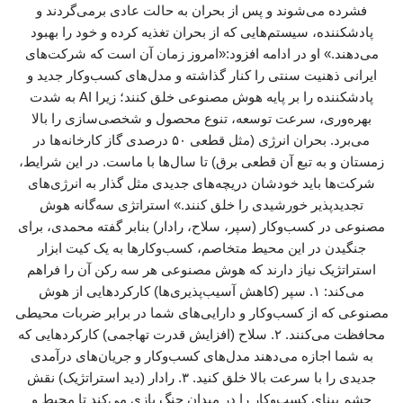
فشرده می‌شوند و پس از بحران به حالت عادی برمی‌گردند و
پادشکننده، سیستم‌هایی که از بحران تغذیه کرده و خود را بهبود
می‌دهند.» او در ادامه افزود:«امروز زمان آن است که شرکت‌های
ایرانی ذهنیت سنتی را کنار گذاشته و مدل‌های کسب‌وکار جدید و
پادشکننده را بر پایه هوش مصنوعی خلق کنند؛ زیرا AI به شدت
بهره‌وری، سرعت توسعه، تنوع محصول و شخصی‌سازی را بالا
می‌برد. بحران انرژی (مثل قطعی ۵۰ درصدی گاز کارخانه‌ها در
زمستان و به تبع آن قطعی برق) تا سال‌ها با ماست. در این شرایط،
شرکت‌ها باید خودشان دریچه‌های جدیدی مثل گذار به انرژی‌های
تجدیدپذیر خورشیدی را خلق کنند.» استراتژی سه‌گانه هوش
مصنوعی در کسب‌وکار (سپر، سلاح، رادار) بنابر گفته محمدی، برای
جنگیدن در این محیط متخاصم، کسب‌وکارها به یک کیت ابزار
استراتژیک نیاز دارند که هوش مصنوعی هر سه رکن آن را فراهم
می‌کند: ۱. سپر (کاهش آسیب‌پذیری‌ها) کارکردهایی از هوش
مصنوعی که از کسب‌وکار و دارایی‌های شما در برابر ضربات محیطی
محافظت می‌کنند. ۲. سلاح (افزایش قدرت تهاجمی) کارکردهایی که
به شما اجازه می‌دهند مدل‌های کسب‌وکار و جریان‌های درآمدی
جدیدی را با سرعت بالا خلق کنید. ۳. رادار (دید استراتژیک) نقش
چشمِ بینای کسب‌وکار را در میدان جنگ بازی می‌کند تا محیط و