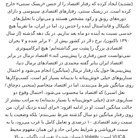
(تشدید) ایجاد کرده که رفتار اقتصاد را از جنس «ریسک سنتی» خارج
کرده است. در ریسک سنتی، رفتارهای اقتصادی سینوسی و دارای
دوره‌های رونق و رکود مشخص هستند و می‌توان با تحلیل‌های
تکنیکال و فاندامنتال آینده را حدس زد. اما در ایران، ما تقریباً هیچ
حدسی نسبت به آینده دو ماه بعد نداریم. در یک دهه گذشته (از سال
۱۳۹۰ تاکنون)، نرخ دلار در کشور بیش از ۲۰ برابر شده و ۷ بحران
اقتصادی بزرگ را پشت سر گذاشته‌ایم؛ هیچ ابرکامپیوتری
نمی‌توانست چنین رفتاری را پیش‌بینی کند.» اقتصاد نرمال در برابر
اقتصاد ایران بنابر گفته محمدی در اقتصادهای نرمال دنیا،
پیش‌بینی‌ها حول یک رفتار نرمال (میانگین) انجام می‌شود و احتمال
سناریوهای خیلی خوش‌بینانه یا بدبینانه بسیار کم است. کسب‌وکارها
روی میانگین شرط می‌بندند، اما در اقتصاد متخاصم (منحنی دم‌چاق /
نعل اسبی) که اقتصاد ما محسوب می‌شود، احتمال وقوع دو
سناریوی حدی (خیلی خوش‌بینانه یا بسیار بدبینانه) به مراتب بیشتر از
حالت میانگین است. او در ادامه افزود: «برای آینده نزدیک ایران، من
روی رفتار میانگین دو سال گذشته شرط نمی‌بندم؛ بلکه وضعیت یا به
سمت رشد اقتصادی ۱۰ درصدی و تعامل کامل با غرب می‌رود، یا به
سمت فروپاشی و شرایط بحرانی حاد و این همان مفهوم محیط
VUCA است: Volatily (نوسان شدید): تغییرات ناگهانی و بالا.