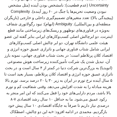
Uncertainty (عدم قطعیت): نامشخص بودن آینده (مثل مشخص
نبودن وضعیت تحریم‌ها یا جنگ در ۶۰ روز آینده). Complexity
(پیچیدگی بالا): تعدد متغیرهای تصمیم‌گیری داخلی و خارجی (بازیگران
منطقه‌ای و بین‌المللی). Ambiguity (ابهام): نبود رگولاتوری شفاف
به‌ویژه در فناوری‌های نوظهور و ریسک‌های زیرساختی مانند قطع
اینترنت. دو ابرچالش اصلی کسب‌وکارهای ایرانی بنابر گفته این عضو
هیئت علمی دانشگاه تهران، دو ابر چالش اصلی کسب‌وکارهای
ایرانی شامل شتاب فناوری جهانی و ناترازی عمیق حوزه انرژی و
اقتصاد کلان پرتلاطم است؛ در بحث شتاب فناوری جهانی، نمونه بارز
آن، تبدیل شدن یک شرکت تأمین‌کننده زیرساخت هوش مصنوعی
(انویدیا) به بزرگ‌ترین شرکت دنیا در کمتر از ۴ سال است و. در بحث
ناترازی عمیق حوزه انرژی و اقتصاد کلان پرتلاطم، بسیار بعید است تا
۵ سال آینده نرخ تورم در ایران به زیر ۳۰ یا ۲۰ درصد برسد. تورم بالا
هزینه مبادله را به شدت افزایش می‌دهد. وقتی شفافیت کم و تورم
بالا باشد، مردم دارایی‌های خود را قفل می‌کنند که این امر منجر به
رکود عمیق می‌شود. ما به حداقل ۱۰ سال رشد اقتصادی ۷-۸
درصدی نیاز داریم تا صرفاً به جایگاه اقتصادی ۱۰ سال پیش خود
بازگردیم. محمدی در ادامه افزود: «به این دو چالش، اصطکاک