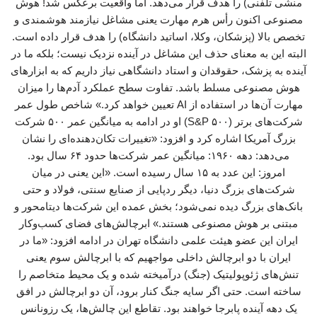
منشی تلفنی) را هدف قرار می‌دهد. اما واقعیت برعکس شد! هوش
مصنوعی اکنون رأس هرم مهارت یعنی مشاغل نیازمند هوشمندی و
تخصص بالا (پزشکان، وکلا، اساتید دانشگاه) را هدف قرار داده است.
البته این به معنای حذف این مشاغل در آینده نزدیک نیست؛ بلکه ما در
آینده به پزشک، حقوقدان و استاد دانشگاهی نیاز داریم که به ابزارهای
هوش مصنوعی مسلط باشد. تفاوت سطح عملکرد آدم‌ها را میزان
مهارت آن‌ها در استفاده از AI تعیین خواهد کرد.» شاخص طول عمر
شرکت‌های برتر (S&P ۵۰۰) او در ادامه به میانگین عمر ۵۰۰ شرکت
بزرگ آمریکا اشاره کرد و افزود: «تغییرات تکان‌دهنده‌ای را نشان
می‌دهد: دهه ۱۹۶۰: میانگین عمر شرکت‌ها حدود ۶۴ سال بود.
امروز: این عدد به ۱۵ سال رسیده است. «این یعنی در میان
شرکت‌های بزرگ دنیا، دیگر ردپایی از صنایع سنتی، فولاد و حتی
بانک‌های بزرگ دیده نمی‌شود؛ بخش عمده این شرکت‌ها دیتامحور و
مبتنی بر هوش مصنوعی هستند.» ابرچالش‌های فضای کسب‌وکار
ایران این عضو هیئت علمی دانشگاه تهران در ادامه افزود: «ما در
ایران با دو ابرچالش داخلی مواجهیم که با ابرچالش سوم یعنی
تنش‌های ژئوپولیتیک (جنگ) درآمیخته شده و یک محیط متخاصم را
ساخته است. حتی اگر سایه جنگ کنار برود، آن دو ابرچالش در افق
یک دهه آینده پابرجا خواهند بود. تقاطع این چالش‌ها، یک رزونانس