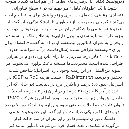
ژئوپولیتیک (تقابل با ابرقدرت‌های نظامی) را هم اضافه کنید تا متوجه
شوید با یک «طوفان کامل» مواجهیم که در ۶ سطح فناورانه،
اقتصادی، رقابتی، داده‌ای، سایبری و ژئوپولیتیک برای ما تخاصم ایجاد
می‌کند.» کیمیای محدودیت؛ از تاب‌آوری تا پادشکنندگی بنابر گفته این
عضو هیئت علمی دانشگاه تهران، در مواجهه با این طوفان، دو راه
وجود دارد: «تسلیم شدن و تبدیل دارایی‌ها به طلا و ملک، یا استفاده
از بحران به عنوان کاتالیزور توسعه.» او در ادامه گفت: «اقتصاد ایران
برای «توسعه» طراحی نشده (سال‌هاست درآمد سرانه ما حدود
۳۵۰۰ تا ۴۰۰۰ دلار درجا می‌زند)، اما برای تاب‌آوری (دوام در بحران)
طراحی شده است. محدودیت‌ها همیشه باعث نوآوری می‌شوند؛ دو
نمونه بین‌المللی در این زمینه وجود دارد: اسرائیل: شاخص شدت
تحقیق و توسعه (R&D Intensity – نسبت هزینه R&D به GDP) در
اسرائیل حدود ۶.۵ درصد و بالاترین نرخ در دنیاست (در حالی که این
عدد در آمریکا حدود ۳.۵ درصد و در ایران زیر ۰.۵ درصد است).
تایوان: همواره زیر سایه تهدید چین بوده، اما امروز شرکت TSMC
تایوان قلب تپنده انقلاب صنعتی سوم و چهارم و تولیدکننده ۷۰ درصد
چیپ‌های الکترونیکی دنیاست.» بنابر گفته این عضو هیئت علمی
دانشگاه تهران سیستم‌ها در برابر بحران در سه حالت قرار
می‌گیرند:« شکننده، تحت فشار خرد می‌شوند، تاب‌آور، مانند فنر