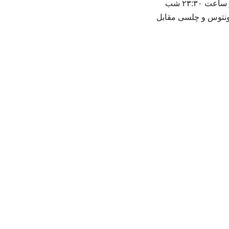
به گزارش خبرگزاری خبرآنلاین؛ در آخرین بازی‌های هفته هفتم لیگ قهرمانان اروپا ۲۶-۲۰۲۵ که از ساعت ۲۳:۳۰ شب
یوونتوس و چلسی مقابل