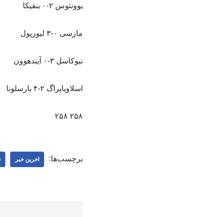
یوونتوس ۲-۰ بنفیکا
مارسی ۰-۳ لیورپول
نیوکاسل ۳-۰ آیندهوون
اسلاویاپراگ ۲-۴ بارسلونا
۲۵۸ ۲۵۸
برچسب‌ها:
اخرین خبر
ت