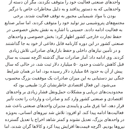
واحدهای صنعتی فعالیت خود را متوقف نکردند، مگر آن دسته از
واحدهایی که به دستور پدافند و به دلیل مخاطرات خاص یا درگیر
بودن با مواد شیمیایی مجبور به توقف فعالیت شدند. برخی
مجتمع‌های پتروشیمی نیز تولید خود را متوقف کردند، اما سایر صنایع
به فعالیت ادامه دادند. حسینی با اشاره به نقش بخش خصوصی در
حفظ تجارت خارجی کشور اظهار کرد: بخش خصوصی و واحدهای
صنعتی کشور در این دوره کارنامه قابل دفاعی از خود به جا گذاشتند
و در تأمین نیازهای داخلی و حفظ بازارهای صادراتی تلاش زیادی
کردند. وی ادامه داد: آمار صادرات سال گذشته اگرچه نسبت به سال
قبل کاهش داشت و حدود ۵۰ میلیارد دلار ثبت شد، در حالی که سال
پیش از آن به حدود ۵۸ میلیارد دلار رسیده بود، اما در همان شرایط
جنگی نیز دستیابی به این میزان صادرات یک موفقیت بزرگ محسوب
می‌شود. این فعال اقتصادی خاطرنشان کرد: طبیعی بود که
محدودیت‌های دریایی و مشکلات حمل‌ونقل فشار زیادی بر واحدهای
اقتصادی و صنعتی کشور وارد کند و صادرات و واردات را تحت تأثیر
قرار دهد، اما عِرق ملی و پایبندی مدیران واحدهای صنعتی باعث شد
فعالیت‌ها ادامه پیدا کند. او افزود: تلاش شد نیروهای انسانی، به‌ویژه
در واحدهای بزرگ، تعدیل نشوند و کمتر شاهد اخراج یا تعدیل گسترده
نیروها بودیم. اگرچه قیمت‌ها افزایش پیدا کرد و کالاها گران شدند، اما