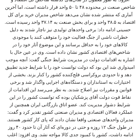
شاخص صنعت در محدوده ۴۸ تا ۵۰ واحد قرار داشته است، اما آخرین
آماری که منتشر شده نشان می‌دهد شاخص مدیران خرید برای کل
اقتصاد به ۳۸.۵ واحد و برای بخش صنعت به ۳۷.۱۴ واحد رسیده است.
حسینی ادامه داد: برخی واحدهای تولیدی نیز ناچار شدند به دلیل
خطرات ناشی از جنگ فعالیت خود را متوقف کنند یا موجودی
کالاهای خود را به حداقل برسانند و این موضوع آثار خود را در
شاخص‌های اقتصادی کشور نشان داده است. وی در عین حال با
اشاره به اقدامات دولت در مدیریت شرایط جنگی گفت: آنچه موجب
امیدواری شد این بود که دولت توانست خود را با شرایط جدید تطبیق
دهد و تا حدودی بروکراسی فلج‌کننده کشور را کنار بزند. بخشی از
اختیارات به استانداران و دستگاه‌های اجرایی واگذار شد و برخی
قوانین و مقررات نیز اصلاح شدند. به نظر می‌رسد این اقدامات از
نقاط قوت دولت آقای پزشکیان بوده که توانست کشور را در این
شرایط دشوار مدیریت کند. عضو اتاق بازرگانی ایران همچنین از
عملکرد فعالان اقتصادی و مدیران صنعتی کشور تقدیر کرد و گفت:
مدیران واحدهای صنعتی واقعا نشان دادند که پای کار کشور هستند.
در طول جنگ ۱۲ روزه و حتی در دوره‌ای که آثار آن تا حدود ۴۰ روز
ادامه داشت، کشور با کمبود جدی کالا مواجه نشد. وی افزود: اغلب