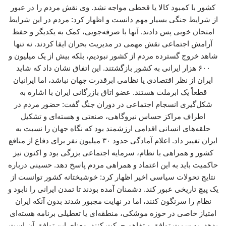
کشور با کمبود کالا یا قحطی مواجه نشد. وی نقش مردم را در عبور
از شرایط جنگی بسیار مهم دانست و اظهار کرد: مردم در این شرایط
امتحان خوبی پس دادند. آنها با صرفه‌جویی، کمک به یکدیگر و حفظ
آرامش اجتماعی نقش مهمی در مدیریت بحران ایفا کردند. نه تنها
شاهد خروج گسترده مردم از کشور نبودیم، بلکه بیش از یک میلیون و
۶۰۰ هزار ایرانی به کشور بازگشتند. این اتفاق نشان داد که شاید
ایران از نظر اقتصادی یا نظامی ابرقدرت جهان نباشد، اما ایرانیان
قطعاً یک ابرملت هستند. عضو اتاق بازرگانی ایران با اشاره به
شکل‌گیری انسجام اجتماعی در دوران جنگ گفت: حضور مردم در
اطراف مراکز حساس نیروگاهی، صنعتی و هسته‌ای و تشکیل
حلقه‌های انسانی اقدامی ارزشمند بود که نگاه جهان را نسبت به
ایران تغییر داد. اعلام آمادگی حدود ۳۰ میلیون نفر برای دفاع از منافع
کشور و همراهی با نظام، سرمایه اجتماعی بزرگی بود و اکنون نیز
حاکمیت باید به این اعتماد و همراهی مردم پاسخ دهد. حسینی درباره
نتایج تحولات سیاسی اخیر اظهار کرد: خوشبختانه کشور توانست از
یک پیچ تاریخی عبور کند. دشمنان آمده بودند تا تمدن ایرانی را نابود و
نظام را سرنگون کنند، اما در نهایت مجبور شدند بدون آنکه ایران
امتیاز خاصی در حوزه موشکی، منطقه‌ای یا تعطیلی برنامه هسته‌ای
بدهد، به سمت توافق و تفاهم حرکت کنند. معنای این توافق آن است