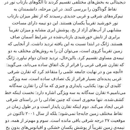
دیجیتالی به بخش‌های مختلفی تقسیم کردند تا الگوهای بازتاب نور در
نقاط گوناگون را بررسی کنند. در این مرحله، دانشمندان به
نیم‌کره‌های شرقی و غربی جدیدی رسیدند که از نظر میزان بازتاب
نور خورشید تقریباً یکسان هستند. این دو نیمه دارای مساحت
مشابهی از آب‌های آزاد از یخ، پوشش ابری مشابه و میزان تقریباً
برابری از تابش خورشیدی بازتاب‌شده در شرایط آسمان صاف
هستند. ژانگ در ابتدا نسبت به این یافته تردید داشت. از آنجایی که
زمین تقریباً کروی است، می‌توان آن را به روش‌های مختلف به دو
نیمه‌ی مساوی تقسیم کرد. بااین‌حال، تردید چندان دوام نیاورد. ژانگ
که تقارن شرقی غربی را فراتر از یک اتفاق ساده می‌داند، می‌گوید:
«آنچه من و در نهایت جامعه علمی را متقاعد کرد که تقارن شرقی
غربی پدیده‌ای بسیار فراتر از یک تصادف ساده است، سه ویژگی
کلیدی آن بود: یکتایی، پایداری و چیزی که ما آن را تقارن سه‌گانه
می‌نامیم.» تقارن سه‌گانه به سه ویژگی اشاره دارد: نخست اینکه خط
کشف‌شده، تنها محوری است که چنین تعادلی را در راستای شرقی
غربی ایجاد می‌کند. دوم اینکه تقارن پایدار است و در طول زمان در
نقاط مختلف زمین جابه‌جا نمی‌شود؛ بلکه از سال ۲۰۰۱ تاکنون در
موقعیت ۲۷ درجه شرقی باقی مانده است. سوم و مهم‌تر از همه، دو
نیمه‌ی زمین تقریباً از پوشش یکسان خشکی و اقیانوس‌های بدون یخ