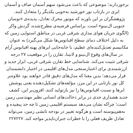
برخوردارند؛ موضوعی که باعث می‌شود سهم آسمان صاف و آسمان
ابری در بازتاب نور خورشید به‌خوبی یکدیگر را متعادل کنند.
پژوهشگران بر این باورند که موتور محرک تعادل، پدیده‌ی «نوسان
جنوبی ال‌نینو» است. براساس فرضیه‌ی مطرح‌شده، گردش واکر
(الگوی جریان هوای مداری شرقی غربی در مناطق استوایی زمین که
به دلیل اختلاف دمای سطح اقیانوس‌ها شکل می‌گیرد) به عنوان
مکانیسم تعدیل‌کننده‌ای عظیم، با جابه‌جایی ابرهای پهنه اقیانوس آرام
در سال‌های وقوع ال‌نینو و لانینا، تقارن را در موقعیت ۲۷ درجه
شرقی تثبیت می‌کند. شناسایی خط تقارن شرقی غربی، ابزار جدید و
ارزشمندی برای اعتبارسنجی مدل‌های اقلیمی در اختیار دانشمندان
قرار می‌دهد؛ بدین معنا که مدل‌های دقیق قادر خواهند بود علاوه‌بر
کل نور بازتابی در این مرز، مؤلفه‌های تشکیل‌دهنده یعنی پوشش
ابرها و نسبت اقیانوس‌ها را نیز بازتولید کنند. افزون‌بر این، کشف
جدید هشداری جدی در برابر دخالت‌های انسانی نظیر مهندسی زمین
است؛ چراکه نشان می‌دهد سیستم اقلیمی زمین تا چه حد پیچیده و
به‌هم‌پیوسته است و هرگونه تغییر در بودجه تابشی زمین، می‌تواند
تعادل ظریف فعلی را با خطرات جبران‌ناپذیر مواجه کند. ۲۲۷۲۲۷