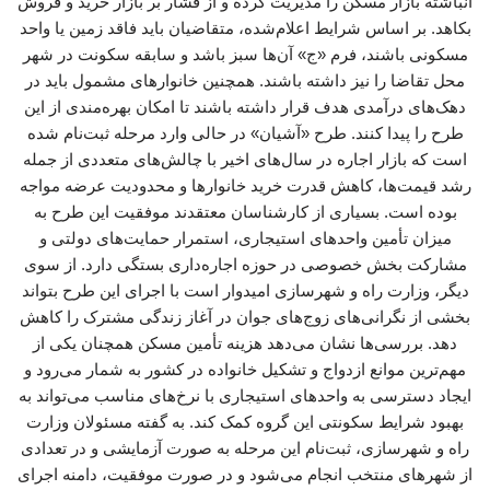
انباشته بازار مسکن را مدیریت کرده و از فشار بر بازار خرید و فروش
بکاهد. بر اساس شرایط اعلام‌شده، متقاضیان باید فاقد زمین یا واحد
مسکونی باشند، فرم «ج» آن‌ها سبز باشد و سابقه سکونت در شهر
محل تقاضا را نیز داشته باشند. همچنین خانوارهای مشمول باید در
دهک‌های درآمدی هدف قرار داشته باشند تا امکان بهره‌مندی از این
طرح را پیدا کنند. طرح «آشیان» در حالی وارد مرحله ثبت‌نام شده
است که بازار اجاره در سال‌های اخیر با چالش‌های متعددی از جمله
رشد قیمت‌ها، کاهش قدرت خرید خانوارها و محدودیت عرضه مواجه
بوده است. بسیاری از کارشناسان معتقدند موفقیت این طرح به
میزان تأمین واحدهای استیجاری، استمرار حمایت‌های دولتی و
مشارکت بخش خصوصی در حوزه اجاره‌داری بستگی دارد. از سوی
دیگر، وزارت راه و شهرسازی امیدوار است با اجرای این طرح بتواند
بخشی از نگرانی‌های زوج‌های جوان در آغاز زندگی مشترک را کاهش
دهد. بررسی‌ها نشان می‌دهد هزینه تأمین مسکن همچنان یکی از
مهم‌ترین موانع ازدواج و تشکیل خانواده در کشور به شمار می‌رود و
ایجاد دسترسی به واحدهای استیجاری با نرخ‌های مناسب می‌تواند به
بهبود شرایط سکونتی این گروه کمک کند. به گفته مسئولان وزارت
راه و شهرسازی، ثبت‌نام این مرحله به صورت آزمایشی و در تعدادی
از شهرهای منتخب انجام می‌شود و در صورت موفقیت، دامنه اجرای