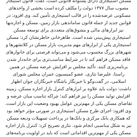
مسکن استیجاری دارای پشتوانه قانونی است، گفت: قانون استیجار
مصوب سال ۱۳۷۷ دولت را مکلف کرده است بخشی از واحدهای
مسکونی عرضه‌شده را در قالب استیجاری تأمین کند. وی افزود: در
قوانین جدید از جمله قانون ساماندهی بازار زمین، مسکن و اجاره‌بها
نیز ابزارهای مالی و مشوق‌های متعددی برای توسعه مسکن
استیجاری پیش‌بینی شده است. طاهرخانی خاطرنشان کرد: مسکن
استیجاری یکی از ابزارهای مهم مدیریت بازار مسکن در کلانشهرها و
شهرهای بزرگ محسوب می‌شود و می‌تواند فرصتی برای خانوارهای
فاقد مسکن فراهم کند تا در شرایط مناسب‌تری برای خانه‌دار شدن
برنامه‌ریزی کنند. تأکید مجلس بر افزایش عرضه مسکن در همین
راستا، علیرضا نثاری، عضو کمیسیون عمران مجلس شورای
اسلامی، در گفت‌وگو با خبرنگار باشگاه خبرنگاران جوان اظهار
داشت: دولت باید علاوه بر ابزارهای کنترل بازار اجاره مسکن، زمینه
افزایش تولید مسکن را نیز فراهم کند؛ چراکه تناسب میان عرضه و
تقاضای مسکن یکی از مهم‌ترین عوامل بهبود وضعیت این بازار است.
وی افزود: اجرای طرح مسکن استیجاری در صورتی مؤثر خواهد بود
که همکاری بانک مرکزی و بانک‌ها در پرداخت تسهیلات ودیعه مسکن
نیز به شکل مناسبی انجام شود. نثاری تصریح کرد: کنترل بازار اجاره
مسکن یکی از مهم‌ترین اقداماتی است که باید در اولویت برنامه‌های