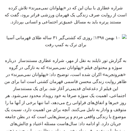
شراره عطاری با بیان این که در «پهلوانان نمی‌میرند» تلاش کرده
است از روایت صرف زندگی یک قهرمان ورزشی فراتر برود، گفت که
مستند پرتره باید به مسائل عمیق‌تر اجتماعی و انسانی بپردازد.
به گزارش تور تایلند به نقل از مهر، شراره عطاری مستندساز درباره
سوژه و محتوای فیلم «پهلوانان نمی‌میرند» که به تازگی در گروه
«هنروتجربه» اکران شده است، توضیح داد: «پهلوانان نمی‌میرند» در
ظاهر روایت زندگی محسن قاسمی قهرمان کشتی است اما برای من
این فیلم از دغدغه‌ای قدیمی‌تر آغاز شد. برای یک مستندساز
اجتماعی، اهمیت یک سوژه صرفا به خود رویداد محدود نمی‌شود. هر
روز خبرها و اتفاق‌های فراوانی رخ می‌دهد، اما تنها برخی از آنها ما را
متوقف و وادار به تامل می‌کنند. آنچه برای من اهمیت دارد، نسبت یک
موضوع با زندگی واقعی مردم و پرسش‌هایی است که در بطن جامعه
جریان دارد. او ادامه داد: سال‌هاست مسئله اعتیاد و چالش‌های
مرتبط با سوءمصرف مواد مخدر، درمان و نظارت بر این حوزه ذهنم