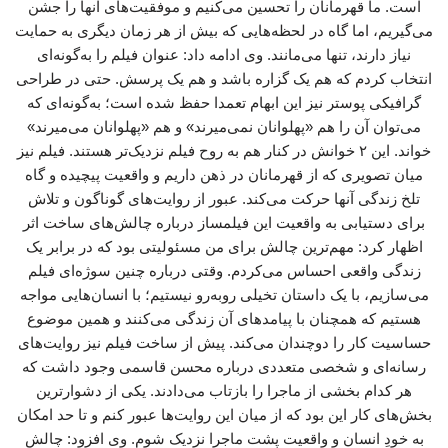
است. ما قهرمانان را تحسین می‌کنیم و موفقیت‌های آنها را جشن
می‌گیریم، اما گاه در لحظه‌هایی که بیش از هر زمان دیگری به حمایت
نیاز دارند، تنها می‌مانند. وی ادامه داد: عنوان فیلم را به‌گونه‌ای
انتخاب کردم که هم یک گزاره باشد و هم یک پرسش. حتی در طراحی
گرافیکی پوستر نیز این ابهام تعمدا حفظ شده است؛ به‌گونه‌ای که
می‌توان آن را هم «پهلوانان نمی‌میرند» و هم «پهلوانان می‌میرند»
خواند. این ۲ خوانش در کنار هم به روح فیلم نزدیک‌تر هستند. فیلم نیز
میان تصویری که از قهرمانان در ذهن داریم و واقعیت پیچیده و گاه
تلخ زندگی آنها حرکت می‌کند. عبور از روایت‌های گوناگون و تلاش
برای دستیابی به واقعیت این فیلمساز درباره چالش‌های ساخت اثر
اظهار کرد: مهم‌ترین چالش برای من مسئولیتی بود که در برابر یک
زندگی واقعی احساس می‌کردم. وقتی درباره چنین سوژه‌ای فیلم
می‌سازیم، با یک داستان تخیلی روبه‌رو نیستیم؛ با انسان‌هایی مواجه
هستیم که همچنان با پیامدهای آن زندگی می‌کنند و همین موضوع
حساسیت کار را دوچندان می‌کند. پیش از ساخت فیلم نیز روایت‌های
رسانه‌ای و شخصی متعددی درباره محسن قاسمی وجود داشت که
هر کدام بخشی از ماجرا را بازتاب می‌دادند. یکی از دشوارترین
بخش‌های کار این بود که از میان این روایت‌ها عبور کنم و تا حد امکان
به خودِ انسان و واقعیت پشت ماجرا نزدیک شوم. وی افزود: چالش