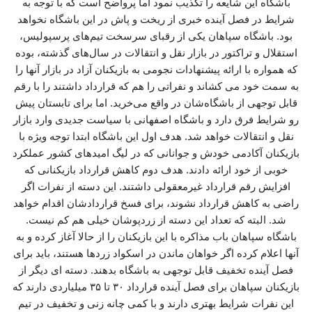
باشگاه این شایعه را تکذیب نمود اما پرواضح است که با توجه به
شرایط در فصل آینده خبری از ریخت و پاش در این باشگاه نخواهد
بود. باشگاه سپاهان یکی از رقبای سرسخت تیم‌های پرسپولیس،
استقلال و تراکتور در بازار نقل و انتقالات در سال‌های گذشته، بوده
که همواره با ارائه پیشنهادات نجومی به بازیکنان آزاد در بازار آنها را
به سمت خود می کشاند و نفراتی را هم که قرارداد داشتند را با رقم
قابل توجهی از باشگاه‌شان در واقع می‌خرید. اما برای تابستان پیش
رو شرایط فرق دارد و باشگاه اصفهانی با سیاست جدیدی وارد بازار
نقل و انتقالات خواهد شد. هدف اول این باشگاه ابتدا توجه ویژه با
بازیکنان آکادمی خودش و جوانانی که در لیگ امیدهای کشور عملکرد
خوبی از خود ارائه دادند. هدف دوم کاهش قرارداد بازیکنانی که
افزایش رقم قرارداد غیرمعقولی داشتند. این دسته از نفرات اگر
راضی به کاهش قرارداد نشوند، برای فسخ قراردادشان اقدام خواهد
شد. البته که تعداد این دسته از زردپوشان خیلی هم کم نیست.
باشگاه سپاهان باب مذاکره با این بازیکنان را از حالا آغاز کرده و به
آنها اعلام کرده اگر خواهان ماندن در اسکواد زردها هستند، باید برای
فصل آینده تخفیف قابل توجهی به باشگاه بدهند. دسته ای دیگر از
بازیکنان سپاهان برای فصل آینده قرارداد ۳۰ تا ۳۵ میلیاردی دارند که
این نفرات شرایط بهتری دارند و با کمی چانه زنی و تخفیف در تیم