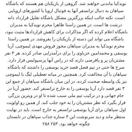
نویدکیا ماندنی خواهند شد. گروهی از بازیکنان هم هستند که باشگاه
سپاهان به دنبال ترانسفر آنها به فوتبال اروپا یا کشورهای اروپایی
است. نکته جالب اینکه بزرگترین مشکل باشگاه تقلیل قرارداد دانه
درشت ها است. در همین راستا ظاهرا محرم نویدکیا به مدیران
باشگاه اعلام کرده که اگر مذاکرات برای کاهش قراردادها مثبت نبود،
باشگاه می تواند این دسته از بازیکنان را بفروشد. در همین راستا
محرم نویدکیا به مدیران سپاهان مجوز فروش مهدی لیموچی، آریا
یوسفی و محمدامین حزباوی را برای درآمدزایی صادر کرده‌. هر ۳ نفر
مشتریان پر و پاقرصی دارند که در راس آنها پرسپولیس قرار دارد.
سرخ ها حتی در نیم فصل قصد خرید یوسفی را داشتند که باشگاه
سپاهان با آن مخالفت کرد. همچنین در میانه تعطیلی لیگ با لیموچی
نیز یک واسطه صحبت کرده. در این میان باشگاه سپاهان از جمع این
۳ نفر قصد دارد آریا یوسفی را به خارج ترانسفر کند. حضور آریا در
جام جهانی و در ترکیب تیم ملی سبب شده تا او در ویترین بزرگی
قرار بگیرد که نظر مشتریان را به خود جلب کند. از همین رو اولویت
اول سپاهان برای آریا یوسفی ترانسفر به خارج است. باید در نهایت
منتظر ماند و دید سرنوشت این ۳ ستاره جذاب سپاهان در تابستان
چگونه خواهد بود. ۲۵۳ ۲۵۸